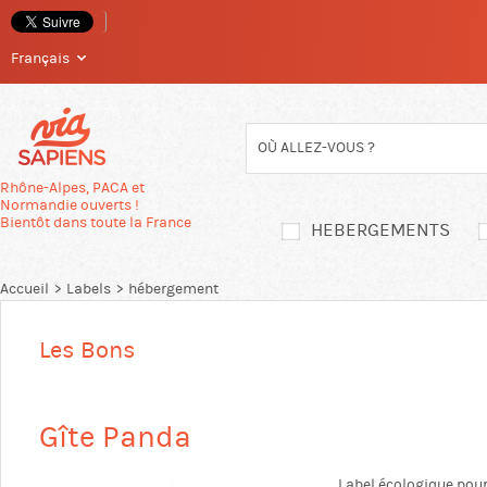
Français
Passer
directement
au
contenu
Rhône-Alpes, PACA et
Normandie ouverts !
Bientôt dans toute la France
HEBERGEMENTS
Accueil
Labels
hébergement
Les Bons
Gîte Panda
Label écologique pour