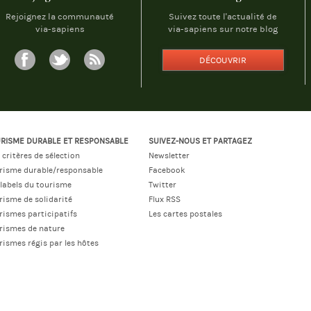
Rejoignez la communauté
Suivez toute l'actualité de
via-sapiens
via-sapiens sur notre blog
DÉCOUVRIR
RISME DURABLE ET RESPONSABLE
SUIVEZ-NOUS ET PARTAGEZ
 critères de sélection
Newsletter
risme durable/responsable
Facebook
 labels du tourisme
Twitter
risme de solidarité
Flux RSS
rismes participatifs
Les cartes postales
rismes de nature
rismes régis par les hôtes