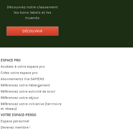
Découvrez notre classement
les bons labels et les
truands
DÉCOUVRIR
ESPACE PRO
Accédez à votre espace pro
Créez votre espace pro
Abonnements Via-SAPIENS
Référencez votre hébergement
Référencez votre activité de loisir
Référencez votre séjour
Référencez votre initiative [territoire
et réseau]
VOTRE ESPACE-PERSO
Espace personnel
Devenez membre !