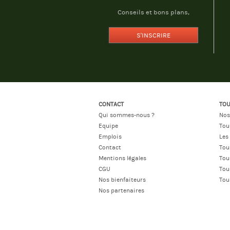
Conseils et bons plans,
S'INSCRIRE
CONTACT
TOU
Qui sommes-nous ?
Nos
Equipe
Tou
Emplois
Les
Contact
Tou
Mentions légales
Tou
CGU
Tou
Nos bienfaiteurs
Tou
Nos partenaires