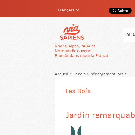
Français
Passer
directement
au
contenu
Rhône-Alpes, PACA et
Normandie ouverts !
Bientôt dans toute la France
Accueil
Labels
hébergement loisir
Les Bofs
Jardin remarquab