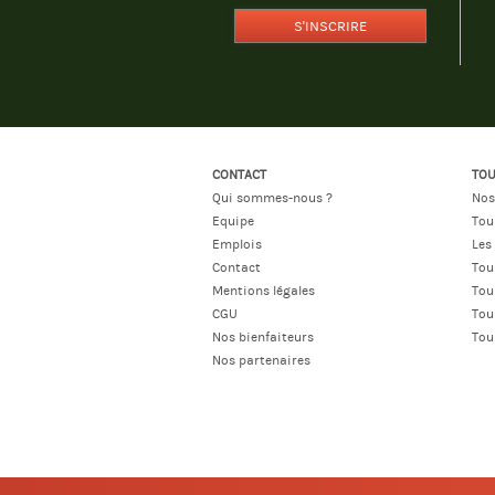
S'INSCRIRE
CONTACT
TOU
Qui sommes-nous ?
Nos
Equipe
Tou
Emplois
Les
Contact
Tou
Mentions légales
Tou
CGU
Tou
Nos bienfaiteurs
Tou
Nos partenaires