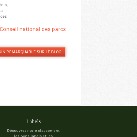
écis,
la
ces.
 Conseil national des parcs
DIN REMARQUABLE SUR LE BLOG
Labels
Découvrez notre classement
les bons labels et les