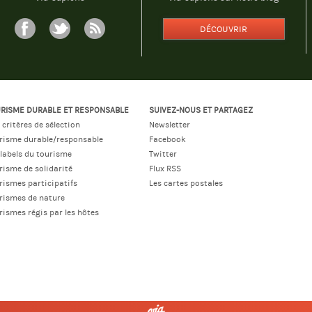
DÉCOUVRIR
RISME DURABLE ET RESPONSABLE
SUIVEZ-NOUS ET PARTAGEZ
 critères de sélection
Newsletter
risme durable/responsable
Facebook
 labels du tourisme
Twitter
risme de solidarité
Flux RSS
rismes participatifs
Les cartes postales
rismes de nature
rismes régis par les hôtes