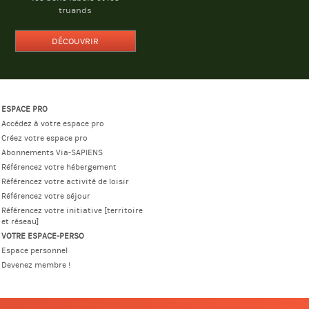
truands
DÉCOUVRIR
ESPACE PRO
Accédez à votre espace pro
Créez votre espace pro
Abonnements Via-SAPIENS
Référencez votre hébergement
Référencez votre activité de loisir
Référencez votre séjour
Référencez votre initiative [territoire
et réseau]
VOTRE ESPACE-PERSO
Espace personnel
Devenez membre !