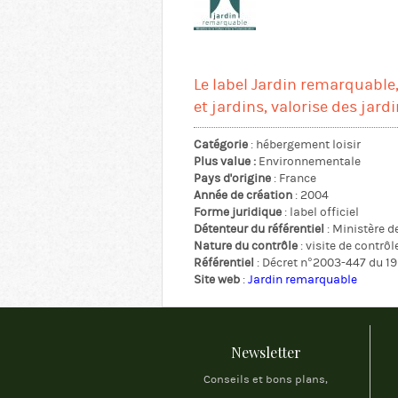
Le label Jardin remarquable,
et jardins, valorise des jar
Catégorie
: hébergement loisir
Plus value :
Environnementale
Pays d'origine
: France
Année de création
: 2004
Forme juridique
: label officiel
Détenteur du référentiel
: Ministère d
Nature du contrôle
: visite de contrôl
Référentiel
: Décret n°2003-447 du 19
Site web
:
Jardin remarquable
Newsletter
Conseils et bons plans,