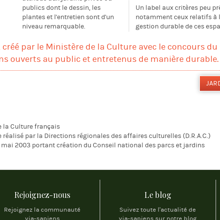
publics dont le dessin, les
Un label aux critères peu pr
plantes et l'entretien sont d'un
notamment ceux relatifs à 
niveau remarquable.
gestion durable de ces espa
 créé par le Ministère de la Culture avec le concours du
dins ouverts au public et entretenus de manière durable.
JAR
e la Culture français
e réalisé par la Directions régionales des affaires culturelles (D.R.A.C.)
 mai 2003 portant création du Conseil national des parcs et jardins
Rejoignez-nous
Le blog
Rejoignez la communauté
Suivez toute l'actualité de
via-sapiens
via-sapiens sur notre blog