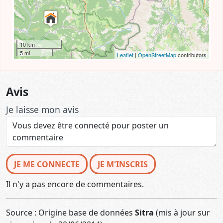
10 km
5 mi
Leaflet
|
OpenStreetMap
contributors
Avis
Je laisse mon avis
JE ME CONNECTE
JE M'INSCRIS
Il n'y a pas encore de commentaires.
Source : Origine base de données
Sitra
(mis à jour sur