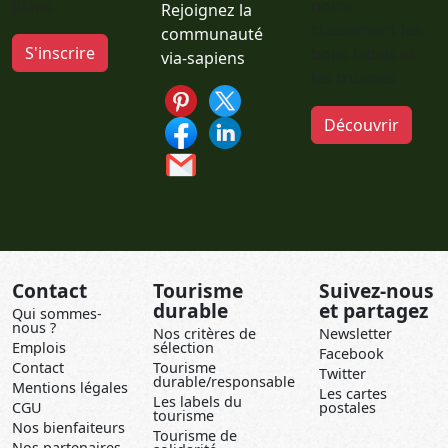
plans
notre
Rejoignez la
classement les
communauté
S'inscrire
bons labels et
via-sapiens
les truands
Découvrir
Contact
Tourisme
Suivez-nous
durable
et partagez
Qui sommes-
nous ?
Nos critères de
Newsletter
Emplois
sélection
Facebook
Contact
Tourisme
Twitter
durable/responsable
Mentions légales
Les cartes
Les labels du
CGU
postales
tourisme
Nos bienfaiteurs
Tourisme de
Nos partenaires