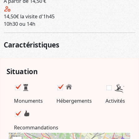
A partir de 14,50 €
manage_accounts
14,50€ la visite d'1h45
10h30 ou 14h
Caractéristiques
Situation
Monuments
Hébergements
Activités
Recommandations