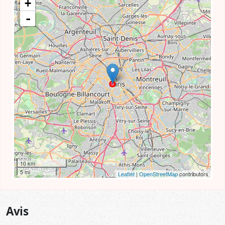
+
-
10 km
5 mi
Leaflet
|
OpenStreetMap
contributors
Avis