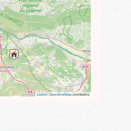
Leaflet
|
OpenStreetMap
contributors