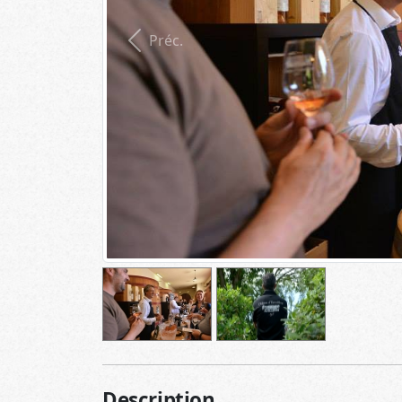
Préc.
Description
L’histoire du domaine d'Estoublon est
celle de la Vallée des Baux de Provence