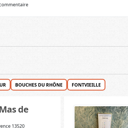
ZUR
BOUCHES DU RHÔNE
FONTVIEILLE
 Mas de
vence 13520
el et leur