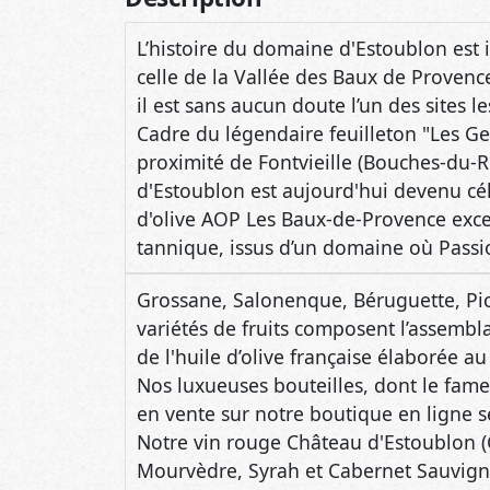
il est sans aucun doute l’un des sites 
Cadre du légendaire feuilleton "Les G
proximité de Fontvieille (Bouches-du-
d'Estoublon est aujourd'hui devenu cé
d'olive AOP Les Baux-de-Provence exce
tannique, issus d’un domaine où Passi
Grossane, Salonenque, Béruguette, Pich
variétés de fruits composent l’assembla
de l'huile d’olive française élaborée a
Nos luxueuses bouteilles, dont le fam
en vente sur notre boutique en ligne s
Notre vin rouge Château d'Estoublon (
Mourvèdre, Syrah et Cabernet Sauvigno
(Roussane, Marsanne et Grenache blanc
rosé du Sud de la France sont en vente
dans l'épicerie fine du Château.