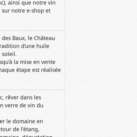
e des Baux, le Château
radition d’une huile
soleil.
jusqu’à la mise en vente
chaque étape est réalisée
, rêver dans les
n verre de vin du
ter le domaine en
tour de l'étang,
 domaine, dégustation
 faire une pause sur la