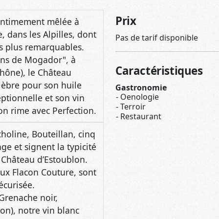
Pas de tarif disponible
les plus remarquables.
ens de Mogador", à
Caractéristiques
Rhône), le Château
lèbre pour son huile
Gastronomie
Oenologie
ptionnelle et son vin
Terroir
on rime avec Perfection.
Restaurant
oline, Bouteillan, cinq
ge et signent la typicité
u Château d’Estoublon.
eux Flacon Couture, sont
écurisée.
Grenache noir,
n), notre vin blanc
), ainsi que notre vin
 sur notre e-shop et