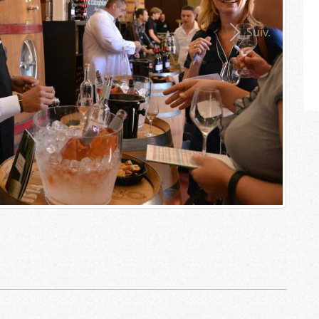
Suiv.
Prix
 intimement mêlée à
, dans les Alpilles, dont