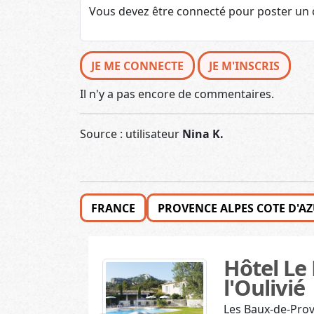
JE ME CONNECTE
JE M'INSCRIS
Il n'y a pas encore de commentaires.
Source : utilisateur
Nina K.
FRANCE
PROVENCE ALPES COTE D'A
Hôtel Le
l'Oulivié
Les Baux-de-Pro
150€
Hôtel
Isabelle, Emmanu