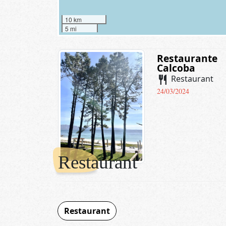
10 km
5 mi
Restaurante
Calcoba
restaurant
Restaurant
24/03/2024
Restaurant
Restaurant