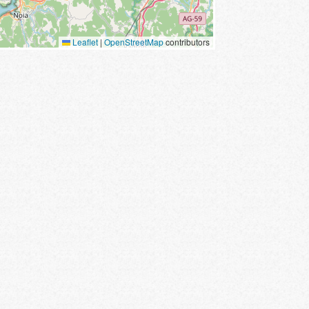
Leaflet
|
OpenStreetMap
contributors