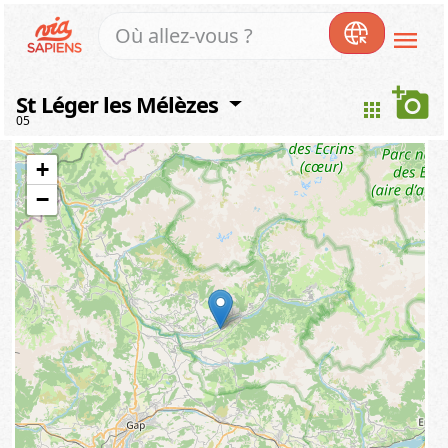
menu
add_a_photo
St Léger les Mélèzes
apps
05
+
−