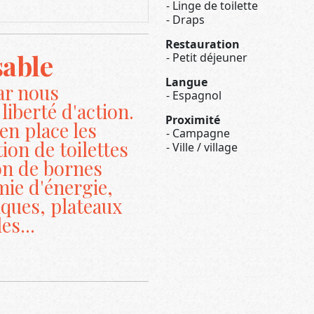
Linge de toilette
Draps
Restauration
able
Petit déjeuner
Langue
ar nous
Espagnol
liberté d'action.
Proximité
en place les
Campagne
tion de toilettes
Ville / village
on de bornes
mie d'énergie,
iques, plateaux
es...