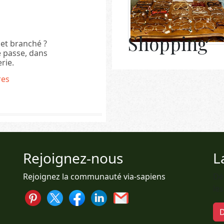
Shopping
et branché ?
se passe, dans
rie.
es
Rejoignez-nous
L
Rejoignez la communauté via-sapiens
Dé
le
D