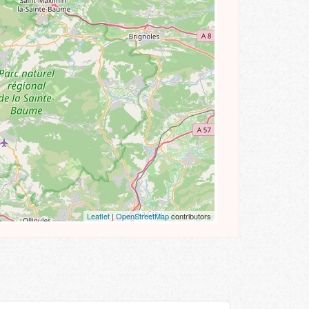
Leaflet
|
OpenStreetMap
contributors