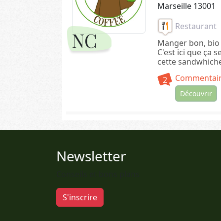
Marseille 13001
Restaurant
NC
Manger bon, bio 
C'est ici que ça 
cette sandwhiche
Commentair
2
Découvrir
Newsletter
Conseils et bons plans
S'inscrire