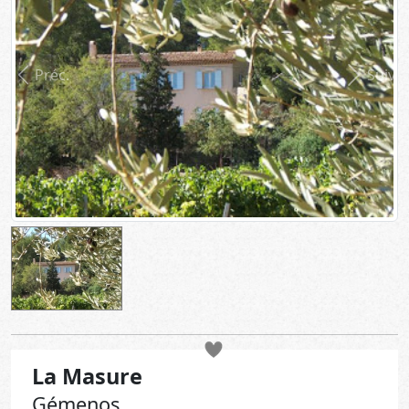
Préc.
Suiv.
La Masure
Gémenos