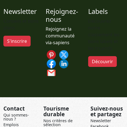
Newsletter
Rejoignez-
Labels
nous
Conseils et bons
Découvrez
plans
notre
Rejoignez la
classement les
communauté
S'inscrire
bons labels et
via-sapiens
les truands
Découvrir
Contact
Tourisme
Suivez-nous
durable
et partagez
Qui sommes-
nous ?
Nos critères de
Newsletter
Emplois
sélection
Facebook