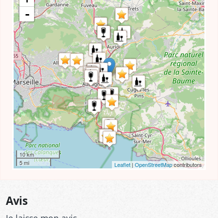
-
10 km
5 mi
Leaflet
|
OpenStreetMap
contributors
Avis