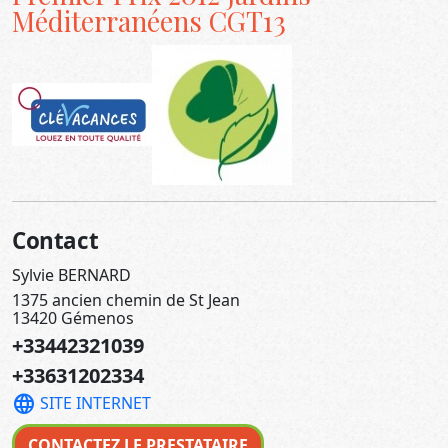
Méditerranéens CGT13
Contact
Sylvie BERNARD
1375 ancien chemin de St Jean
13420 Gémenos
+33442321039
+33631202334
language
SITE INTERNET
CONTACTEZ LE PRESTATAIRE