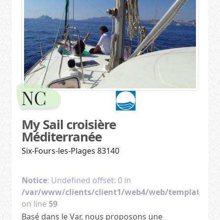
NC
My Sail croisière
Méditerranée
Six-Fours-les-Plages 83140
Notice
: Undefined offset: 0 in
/var/www/clients/client1/web4/web/templates/v2
on line
59
Basé dans le Var, nous proposons une