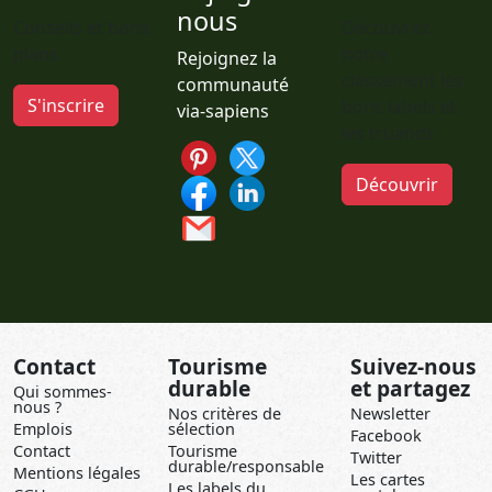
nous
Conseils et bons
Découvrez
plans
notre
Rejoignez la
classement les
communauté
S'inscrire
bons labels et
via-sapiens
les truands
Découvrir
Contact
Tourisme
Suivez-nous
durable
et partagez
Qui sommes-
nous ?
Nos critères de
Newsletter
Emplois
sélection
Facebook
Contact
Tourisme
Twitter
durable/responsable
Mentions légales
Les cartes
Les labels du