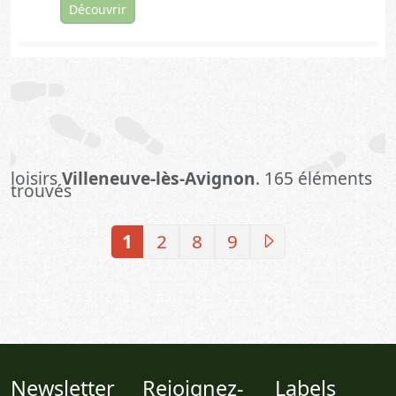
Découvrir
loisirs
Villeneuve-lès-Avignon
. 165 éléments
trouvés
1
2
8
9
Newsletter
Rejoignez-
Labels