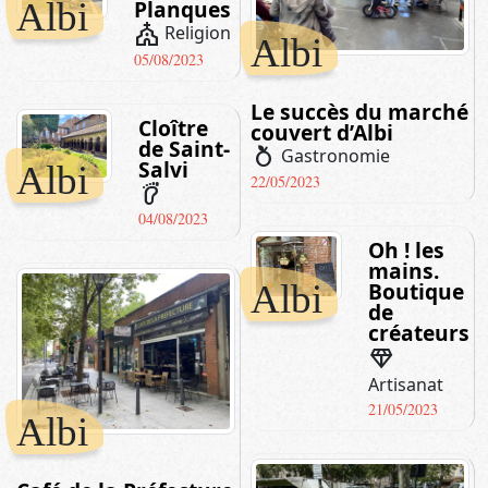
Planques
Albi
church
Religion
Albi
05/08/2023
Le succès du marché
Cloître
couvert d’Albi
de Saint-
nutrition
Gastronomie
Salvi
Albi
22/05/2023
barefoot
04/08/2023
Oh ! les
mains.
Boutique
Albi
de
créateurs
diamond
Artisanat
21/05/2023
Albi