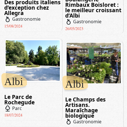
Des produits italiens
Rimbaux Boisloret :
d’exception chez
le meilleur croissant
Allegra
d’Albi
nutrition
Gastronomie
nutrition
Gastronomie
15/08/2024
26/05/2023
Albi
Albi
Le Parc de
Le Champs des
Rochegude
Artisans.
nature
Parc
Maraîchage
biologique
18/07/2024
nutrition
Gastronomie