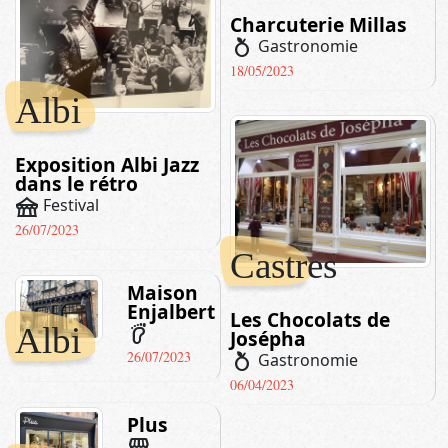
Charcuterie Millas
nutrition
Gastronomie
18/05/2023
Albi
Exposition Albi Jazz
dans le rétro
festival
Festival
26/07/2023
Castres
Maison
Enjalbert
Les Chocolats de
Albi
barefoot
Josépha
26/07/2023
nutrition
Gastronomie
06/04/2023
Plus
storefront