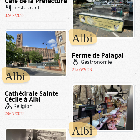
Café de la Préfecture
restaurant
Restaurant
02/08/2023
Albi
Ferme de Palagal
nutrition
Gastronomie
21/05/2023
Albi
Cathédrale Sainte
Cécile à Albi
church
Religion
28/07/2023
Albi