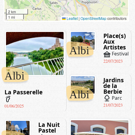
2 km
1 mi
Leaflet
|
OpenStreetMap
contributors
Place(s)
Aux
Artistes
Albi
festival
Festival
22/07/2023
Albi
Jardins
de la
Berbie
La Passerelle
Albi
nature
Parc
barefoot
21/07/2023
01/06/2025
La Nuit
Pastel