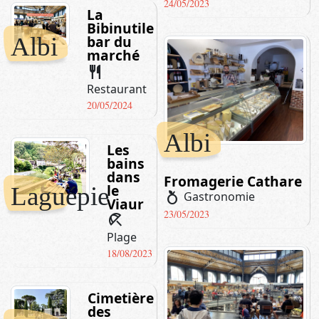
24/05/2023
La
Bibinutile
Albi
bar du
marché
restaurant
Restaurant
20/05/2024
Albi
Les
bains
dans
Fromagerie Cathare
le
Laguépie
nutrition
Gastronomie
Viaur
23/05/2023
beach_access
Plage
18/08/2023
Cimetière
des