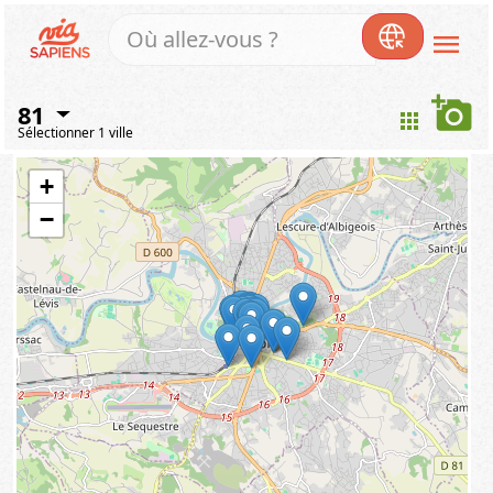
menu
add_a_photo
81
apps
Sélectionner 1 ville
+
−